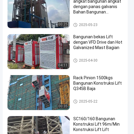
angkat bangunan angkat
dengan panas galvanis
Bahan Bangunan
Konstruksi Lift dirakit di
dalam
Pengangkat Situs Bangunan
00:25
2025-05-23
Bangunan bekas Lift
dengan VFD Drive dan Hot
Galvanized Mast Bagian
Bangunan Konstruksi Lift
2025-04-30
04:11
Rack Pinion 1500kgs
Bangunan Konstruksi Lift
Q345B Baja
Bangunan Konstruksi Lift
2025-05-22
00:35
SC160/160 Bangunan
Konstruksi Lift 96m/Min
Konstruksi Lift Lift