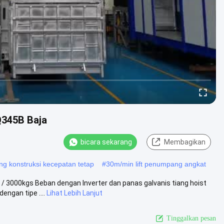
Q345B Baja
bicara sekarang
Membagikan
 konstruksi kecepatan tetap
#
30m/min lift penumpang angkat
/ 3000kgs Beban dengan Inverter dan panas galvanis tiang hoist
ngan tipe ....
Lihat Lebih Lanjut
Tinggalkan pesan