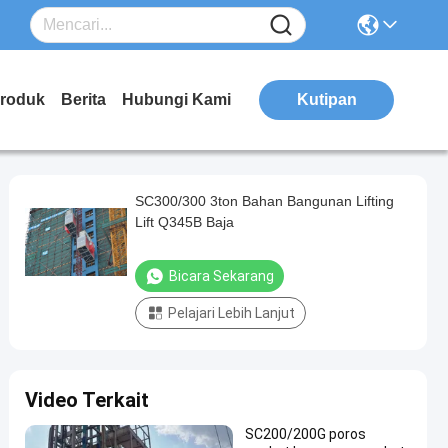
roduk
Berita
Hubungi Kami
Kutipan
SC300/300 3ton Bahan Bangunan Lifting
Lift Q345B Baja
Bicara Sekarang
Pelajari Lebih Lanjut
Video Terkait
SC200/200G poros