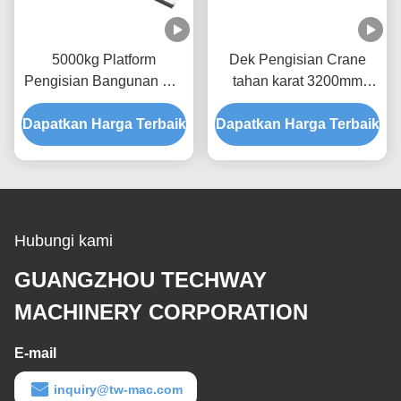
5000kg Platform
Dek Pengisian Crane
Pengisian Bangunan Hot
tahan karat 3200mm
Dip Galvanization
Platform Angkat Bahan
Dapatkan Harga Terbaik
MLP4200
Dapatkan Harga Terbaik
Hubungi kami
GUANGZHOU TECHWAY
MACHINERY CORPORATION
E-mail
inquiry@tw-mac.com