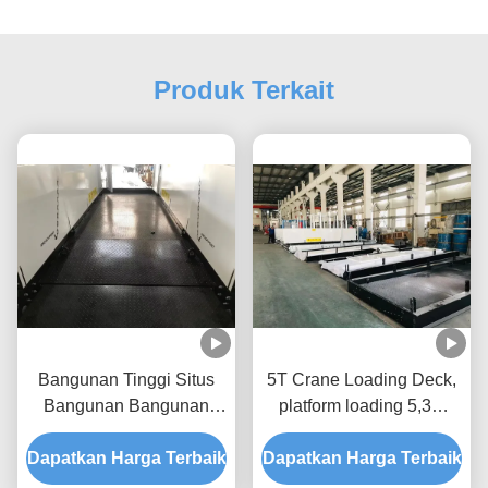
Produk Terkait
Bangunan Tinggi Situs
5T Crane Loading Deck,
Bangunan Bangunan
platform loading 5,3m
Bangunan Bangunan
untuk bangunan
Dapatkan Harga Terbaik
Bangunan Bangunan
Dapatkan Harga Terbaik
MLP3200-H
Bangunan Bangunan