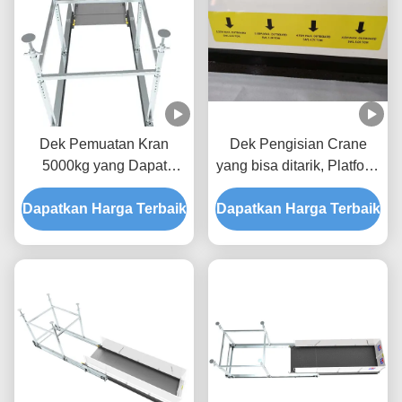
Bangunan Bangunan
Bangunan Bangunan
Bangunan Bangunan
Bangunan Bangunan
Bangunan B
Dek Pemuatan Kran
Dek Pengisian Crane
5000kg yang Dapat
yang bisa ditarik, Platform
Dipanjangkan Dengan
Angkat Bahan 5000kg
Lukisan Epoxy MLP2800-
Dapatkan Harga Terbaik
Dapatkan Harga Terbaik
H