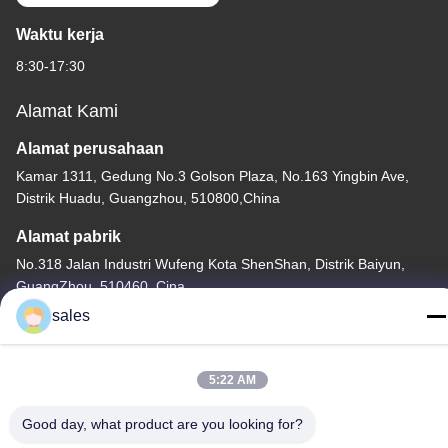
Waktu kerja
8:30-17:30
Alamat Kami
Alamat perusahaan
Kamar 1311, Gedung No.3 Golson Plaza, No.163 Yingbin Ave,
Distrik Huadu, Guangzhou, 510800,China
Alamat pabrik
No.318 Jalan Industri Wufeng Kota ShenShan, Distrik Baiyun,
GuangZhou, 510460, Cina
sales
tel
86-20-36969420
5:22 AM
Good day, what product are you looking for?