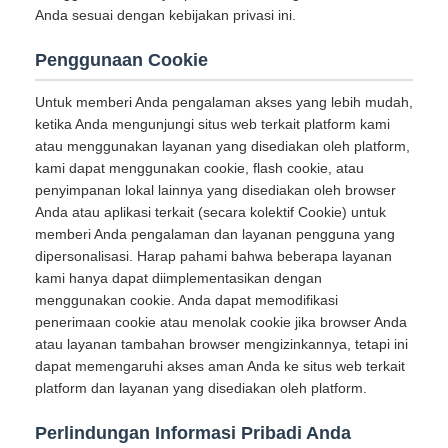
Anda sesuai dengan kebijakan privasi ini.
Penggunaan Cookie
Untuk memberi Anda pengalaman akses yang lebih mudah,
ketika Anda mengunjungi situs web terkait platform kami
atau menggunakan layanan yang disediakan oleh platform,
kami dapat menggunakan cookie, flash cookie, atau
penyimpanan lokal lainnya yang disediakan oleh browser
Anda atau aplikasi terkait (secara kolektif Cookie) untuk
memberi Anda pengalaman dan layanan pengguna yang
dipersonalisasi. Harap pahami bahwa beberapa layanan
kami hanya dapat diimplementasikan dengan
menggunakan cookie. Anda dapat memodifikasi
penerimaan cookie atau menolak cookie jika browser Anda
atau layanan tambahan browser mengizinkannya, tetapi ini
dapat memengaruhi akses aman Anda ke situs web terkait
platform dan layanan yang disediakan oleh platform.
Perlindungan Informasi Pribadi Anda