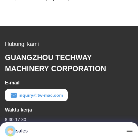
Hubungi kami
GUANGZHOU TECHWAY
MACHINERY CORPORATION
E-mail
inquiry@tw-mac.com
Waktu kerja
8:30-17:30
sales
Alamat Kami