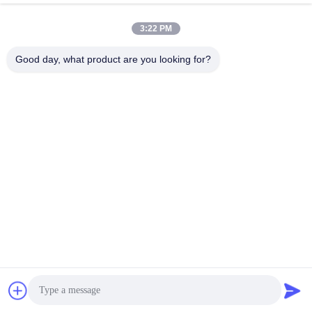
Alamat perusahaan
3:22 PM
Kamar 1311, Gedung No.3 Golson Plaza, No.163 Yingbin Ave,
Distrik Huadu, Guangzhou, 510800,China
Good day, what product are you looking for?
Alamat pabrik
No.318 Jalan Industri Wufeng Kota ShenShan, Distrik Baiyun,
GuangZhou, 510460, Cina
tel
86-20-36969420
Cina Kualitas Baik Pengangkat Situs Bangunan Pemasok. Hak
cipta © -2026 GUANGZHOU TECHWAY MACHINERY
CORPORATION Semua hak dilindungi.
Kebijakan Privasi
|
Sitemap