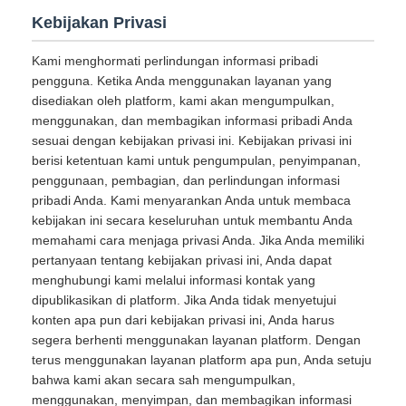
Kebijakan Privasi
Kami menghormati perlindungan informasi pribadi
pengguna. Ketika Anda menggunakan layanan yang
disediakan oleh platform, kami akan mengumpulkan,
menggunakan, dan membagikan informasi pribadi Anda
sesuai dengan kebijakan privasi ini. Kebijakan privasi ini
berisi ketentuan kami untuk pengumpulan, penyimpanan,
penggunaan, pembagian, dan perlindungan informasi
pribadi Anda. Kami menyarankan Anda untuk membaca
kebijakan ini secara keseluruhan untuk membantu Anda
memahami cara menjaga privasi Anda. Jika Anda memiliki
pertanyaan tentang kebijakan privasi ini, Anda dapat
menghubungi kami melalui informasi kontak yang
dipublikasikan di platform. Jika Anda tidak menyetujui
konten apa pun dari kebijakan privasi ini, Anda harus
segera berhenti menggunakan layanan platform. Dengan
terus menggunakan layanan platform apa pun, Anda setuju
bahwa kami akan secara sah mengumpulkan,
menggunakan, menyimpan, dan membagikan informasi