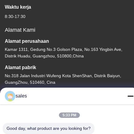
Waktu kerja
8:30-17:30
Alamat Kami
Alamat perusahaan
Kamar 1311, Gedung No.3 Golson Plaza, No.163 Yingbin Ave,
Distrik Huadu, Guangzhou, 510800,China
Alamat pabrik
No.318 Jalan Industri Wufeng Kota ShenShan, Distrik Baiyun,
GuangZhou, 510460, Cina
tel
sales
86-20-36969420
5:33 PM
Good day, what product are you looking for?