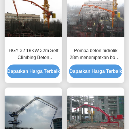
HGY-32 18KW 32m Self
Pompa beton hidrolik
Climbing Beton
28m menempatkan boom
Penempatan Boom
secara otomatis untuk
Dapatkan Harga Terbaik
Dengan Remote Control
Dapatkan Harga Terbaik
bangunan