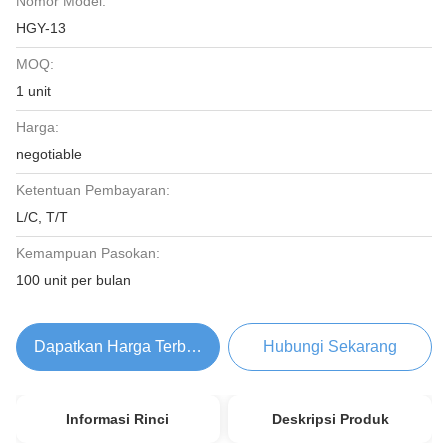
Nomor Model:
HGY-13
MOQ:
1 unit
Harga:
negotiable
Ketentuan Pembayaran:
L/C, T/T
Kemampuan Pasokan:
100 unit per bulan
Dapatkan Harga Terbaik
Hubungi Sekarang
Informasi Rinci
Deskripsi Produk