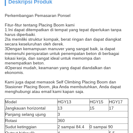
Deskripsi Produk
Perkembangan Pemasaran Ponsel
Fitur-fitur tentang Placing Boom kami
1.Ini dapat ditempatkan di tempat yang tepat diperlukan tanpa
harus diperbaiki.
2Ia memiliki struktur kompak, berat ringan dan dapat diangkat
secara keseluruhan oleh derek.
3Dengan kemampuan manuver yang sangat baik, ia dapat
memenuhi persyaratan untuk penempatan beton di berbagai
lokasi kerja, dan sangat ideal untuk memompa dan
menempatkan beton.
4Operasi mudah, keamanan yang dapat diandalkan dan
ekonomis.
Kami juga dapat memasok Self Climbing Placing Boom dan
Stasioner Placing Boom, jika Anda membutuhkan, Anda dapat
menghubungi atau email kami kapan saja.
Model
HGY13
HGY15
HGY17
Jangkauan horizontal
13
15
17
Panjang selang ujung
3
Rotasi
360
Sudut ketinggian
2 sampai 84.4
0 sampai 90