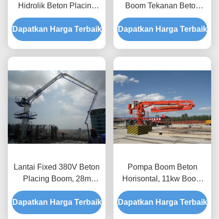
Hidrolik Beton Placing
Boom Tekanan Beton
Boom 360 derajat Swirled
Pump Lantai Dipasang
Dapatkan Harga Terbaik
Dapatkan Harga Terbaik
Lantai Fixed 380V Beton
Pompa Boom Beton
Placing Boom, 28m
Horisontal, 11kw Boom
Boom Placer Beton
Penempatan Hidraulik
Dapatkan Harga Terbaik
Pompa
Dapatkan Harga Terbaik