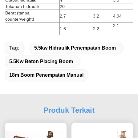
Output hidraulik
4
5.5
Tekanan hidraulik
20
Berat (tanpa
2.7
3.2
4.94
counterweight)
2.1
1.6
2.2
Tag:
5.5kw Hidraulik Penempatan Boom
5.5Kw Beton Placing Boom
18m Boom Penempatan Manual
Produk Terkait