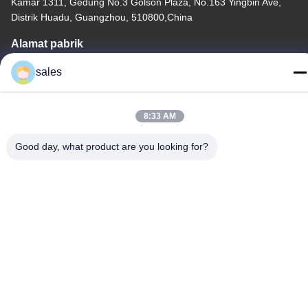
Kamar 1311, Gedung No.3 Golson Plaza, No.163 Yingbin Ave,
Distrik Huadu, Guangzhou, 510800,China
Alamat pabrik
No.318 Jalan Industri Wufeng Kota ShenShan, Distrik Baiyun,
sales
GuangZhou, 510460, Cina
tel
8:33 AM
86-20-36969420
Good day, what product are you looking for?
Cina Kualitas Baik Pengangkat Situs Bangunan Pemasok. Hak
cipta © -2026 GUANGZHOU TECHWAY MACHINERY
CORPORATION Semua hak dilindungi.
Kebijakan Privasi
|
Sitemap