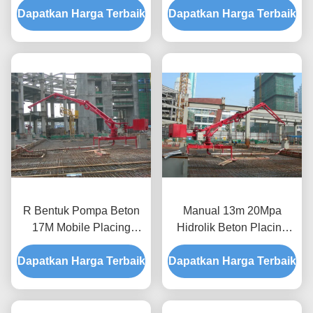
Dapatkan Harga Terbaik
Dengan Remote Control
Dapatkan Harga Terbaik
Konstruksi
R Bentuk Pompa Beton
Manual 13m 20Mpa
17M Mobile Placing
Hidrolik Beton Placing
Boom Sertifikasi CE
Boom 360 derajat Swirled
Dapatkan Harga Terbaik
Dapatkan Harga Terbaik