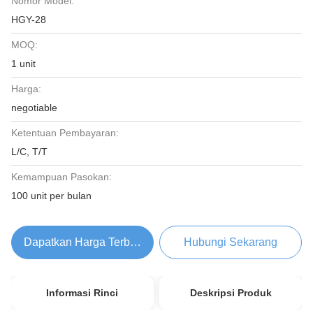
Nomor Model:
HGY-28
MOQ:
1 unit
Harga:
negotiable
Ketentuan Pembayaran:
L/C, T/T
Kemampuan Pasokan:
100 unit per bulan
Dapatkan Harga Terbaik
Hubungi Sekarang
Informasi Rinci
Deskripsi Produk