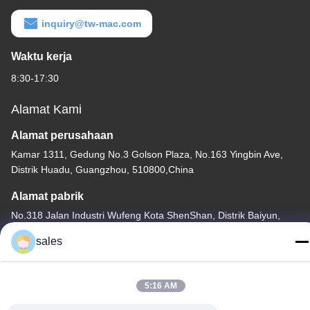
inquiry@tw-mac.com
Waktu kerja
8:30-17:30
Alamat Kami
Alamat perusahaan
Kamar 1311, Gedung No.3 Golson Plaza, No.163 Yingbin Ave,
Distrik Huadu, Guangzhou, 510800,China
Alamat pabrik
No.318 Jalan Industri Wufeng Kota ShenShan, Distrik Baiyun,
GuangZhou, 510460, Cina
sales
tel
86-20-36969420
5:16 AM