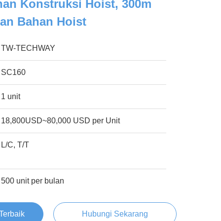
an Konstruksi Hoist, 300m
an Bahan Hoist
TW-TECHWAY
SC160
1 unit
18,800USD~80,000 USD per Unit
L/C, T/T
500 unit per bulan
Terbaik
Hubungi Sekarang