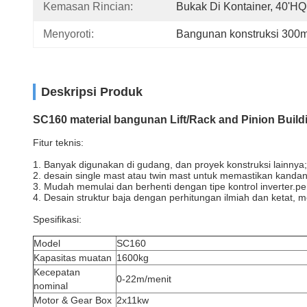
Kemasan Rincian:
Bukak Di Kontainer, 40'HQ
Menyoroti:
Bangunan konstruksi 300m
Deskripsi Produk
SC160 material bangunan Lift/Rack and Pinion Building
Fitur teknis:
1. Banyak digunakan di gudang, dan proyek konstruksi lainnya;
2. desain single mast atau twin mast untuk memastikan kanda
3. Mudah memulai dan berhenti dengan tipe kontrol inverter.
pe
4. Desain struktur baja dengan perhitungan ilmiah dan ketat, 
Spesifikasi:
Model
SC160
Kapasitas muatan
1600kg
Kecepatan
0-22m/menit
nominal
Motor & Gear Box
2x11kw