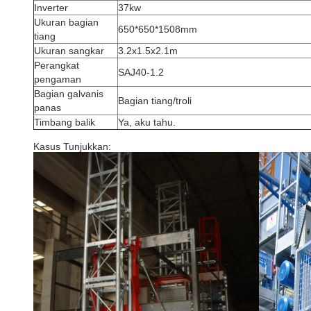
Inverter
37kw
Ukuran bagian
650*650*1508mm
tiang
Ukuran sangkar
3.2x1.5x2.1m
Perangkat
SAJ40-1.2
pengaman
Bagian galvanis
Bagian tiang/troli
panas
Timbang balik
Ya, aku tahu.
Kasus Tunjukkan: