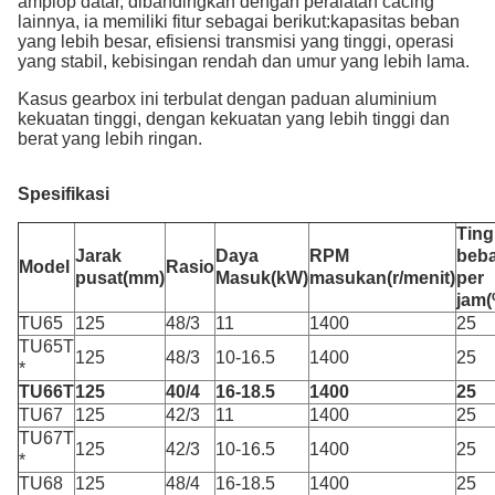
amplop datar, dibandingkan dengan peralatan cacing
lainnya, ia memiliki fitur sebagai berikut:kapasitas beban
yang lebih besar, efisiensi transmisi yang tinggi, operasi
yang stabil, kebisingan rendah dan umur yang lebih lama.
Kasus gearbox ini terbulat dengan paduan aluminium
kekuatan tinggi, dengan kekuatan yang lebih tinggi dan
berat yang lebih ringan.
Spesifikasi
Ting
Jarak
Daya
RPM
beb
Model
Rasio
pusat
(
mm
)
Masuk
(
kW
)
masukan
(
r/menit
)
per
jam
(
TU65
125
48/3
11
1400
25
TU65T
125
48/3
10-16.5
1400
25
*
TU66T
125
40/4
16-18.5
1400
25
TU67
125
42/3
11
1400
25
TU67T
125
42/3
10-16.5
1400
25
*
TU68
125
48/4
16-18.5
1400
25