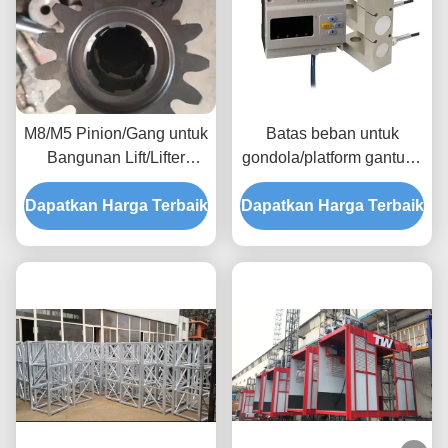
M8/M5 Pinion/Gang untuk
Batas beban untuk
Bangunan Lift/Lifter
gondola/platform gantung
Konstruksi
dengan alarm overload
Dapatkan Harga Terbaik
Dapatkan Harga Terbaik
untuk memastikan
operasi yang aman