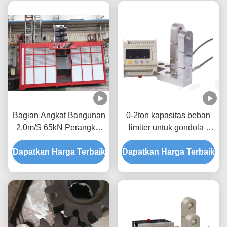
Bagian Angkat Bangunan
0-2ton kapasitas beban
2.0m/S 65kN Perangkat
limiter untuk gondola /
Keamanan SAJ Dengan
platform ditangguhkan
Dapatkan Harga Terbaik
Micro Switch
Dapatkan Harga Terbaik
dengan 4 digit tampilan
untuk memastikan
operasi yang aman