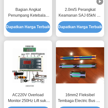
Bagian Angkat
2.0m/S Perangkat
Penumpang Ketebalan
Keamanan SAJ 65kN Lift
4,0 mm Menara tiang
Spare Parts CCC
Dapatkan Harga Terbaik
dengan rak untuk Angkat
Dapatkan Harga Terbaik
Disetujui
Bangunan WICKHAM
AC220V Overload
16mm2 Fleksibel
Monitor 250Hz Lift suku
Tembaga Electric Bus Bar
cadang dengan tampilan
Sliding Contact Line