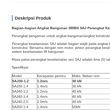
Deskripsi Produk
Bagian-bagian Angkat Bangunan SRIBS SAJ Perangkat Ke
Perangkat pengaman untuk angkat bangunan/angkat konstruks
Perangkat keselamatan SAJ adalah bagian wajib pada angkat ba
konstruksi. Bersama dengan rem motor, pinion perangkat kesel
sistem keselamatan lift bangunan.
Masa pakai perangkat keselamatan seri SAJ adalah lima (5) ta
Spesifikasi
Model
Kecepatan pemicu
Maks. Beban rem
SAJ30-1.2
1.2m/s
30 kN
SAJ30-1.4
1.4m/s
30 kN
SAJ40-1.2
1.2m/s
40 kN
SAJ40-1.4
1.4m/s
40 kN
SAJ40-2.0
2.0m/s
40 kN
SAJ50-1.4
1.4m/s
50kN