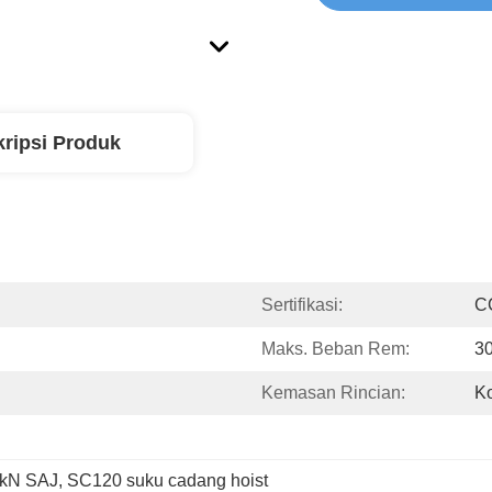
ripsi Produk
Sertifikasi:
C
Maks. Beban Rem:
3
Kemasan Rincian:
Ko
0kN SAJ
, 
SC120 suku cadang hoist