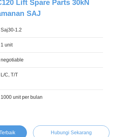
20 Lift Spare Parts 30kN
amanan SAJ
Saj30-1.2
1 unit
negotiable
L/C, T/T
1000 unit per bulan
Terbaik
Hubungi Sekarang