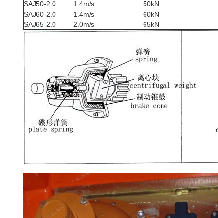
SAJ50-2.0
1.4m/s
50kN
SAJ60-2.0
1.4m/s
60kN
SAJ65-2.0
2.0m/s
65kN