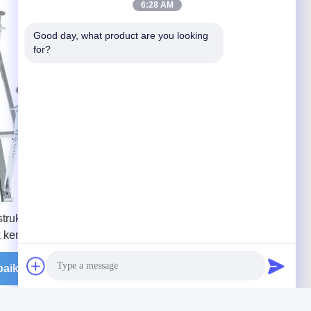
6:28 AM
Good day, what product are you looking 
for?
truksi
Pengeboran Pasir 2200mm Platform
 kembali
Pemuatan Teleskopik Untuk
Bangunan
baik
Dapatkan Harga Terbaik