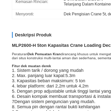
Kemasan Rincian:
Telanjang Dalam Kontaine
Menyoroti:
Dek Pengisian Crane 5t
, 
d
Deskripsi Produk
MLP2600-H 5ton Kapasitas Crane Loading Deck 
Peraturan
Dek Pemuatan Kran
dirancang khusus untuk mengata
dari situs konstruksi multi-lantai aman dan sederhana, sement
Fitur dek muatan derek
1. Sistem tarik / dorong yang mudah
2. Max. panjang luar kapal:5.3m
3. Kapasitas beban maksimum: 5 ton
4. lebar platform: dari 2,2m untuk 4,2m
5. Dengan prop adjustable untuk tinggi lantai yan
6. Desain kompak membuat transportasi & instala
7Dengan sistem penguncian yang mudah.
8. Semua pin dengan rantai bukti kehilangan