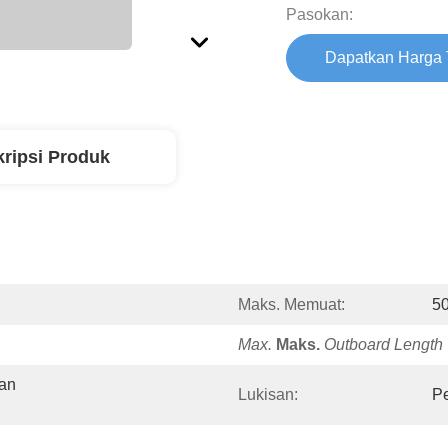
Pasokan:
Dapatkan Harga 
ripsi Produk
Maks. Memuat:
5
Max.
Maks.
Outboard Length
an 
Lukisan:
Pe