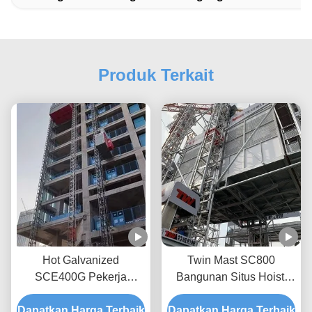
Produk Terkait
Hot Galvanized
Twin Mast SC800
SCE400G Pekerja
Bangunan Situs Hoist,
Konstruksi Lift Rack Dan
8Ton Tinggi Material
Dapatkan Harga Terbaik
Pinion Jenis rak dan
Dapatkan Harga Terbaik
Hoist