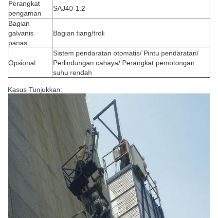
Perangkat
SAJ40-1.2
pengaman
Bagian
galvanis
Bagian tiang/troli
panas
Sistem pendaratan otomatis/ Pintu pendaratan/
Opsional
Perlindungan cahaya/ Perangkat pemotongan
suhu rendah
Kasus Tunjukkan: