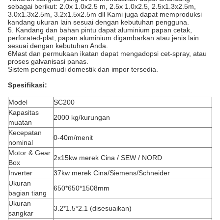
sebagai berikut: 2.0x 1.0x2.5 m, 2.5x 1.0x2.5, 2.5x1.3x2.5m,
3.0x1.3x2.5m, 3.2x1.5x2.5m dll Kami juga dapat memproduksi
kandang ukuran lain sesuai dengan kebutuhan pengguna.
5. Kandang dan bahan pintu dapat aluminium papan cetak,
perforated-plat, papan aluminium digambarkan atau jenis lain
sesuai dengan kebutuhan Anda.
6Mast dan permukaan ikatan dapat mengadopsi cet-spray, atau
proses galvanisasi panas.
Sistem pengemudi domestik dan impor tersedia.
Spesifikasi:
Model
SC200
Kapasitas
2000 kg/kurungan
muatan
Kecepatan
0-40m/menit
nominal
Motor & Gear
2x15kw merek Cina / SEW / NORD
Box
Inverter
37kw merek Cina/Siemens/Schneider
Ukuran
650*650*1508mm
bagian tiang
Ukuran
3.2*1.5*2.1 (disesuaikan)
sangkar