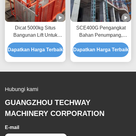
Dicat 5000kg Situs
SCE400G Pengangkat
Bangunan Lift Untuk
Bahan Penumpang,
Pengangkutan Bahan
dengan bagian tiang
Dapatkan Harga Terbaik
Bangunan
Dapatkan Harga Terbaik
ganda dan pintu gulung
listrik Untuk Konstruksi
Hubungi kami
GUANGZHOU TECHWAY
MACHINERY CORPORATION
E-mail