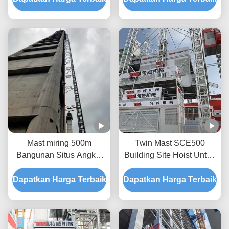
pinion konstruksi Lift
Mast miring 500m
Twin Mast SCE500
Bangunan Situs Angkat
Building Site Hoist Untuk
Untuk konstruksi
30 Penumpang Heavy
Dapatkan Harga Terbaik
cerobong asap
Dapatkan Harga Terbaik
Duty Lifter/Dual Mast
Heavy Duty Hoist dengan
kandang besar