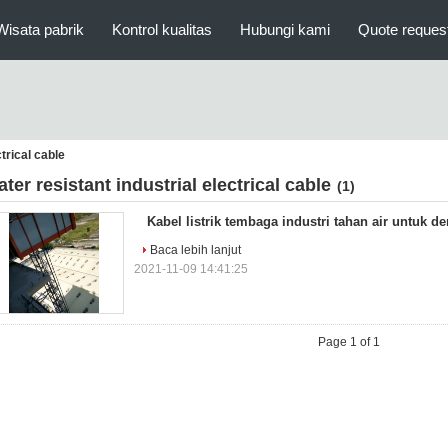
Wisata pabrik
Kontrol kualitas
Hubungi kami
Quote reques
ctrical cable
ater resistant industrial electrical cable
(1)
Kabel listrik tembaga industri tahan air untuk de
Baca lebih lanjut
2021-11-09 14:41:25
Page 1 of 1