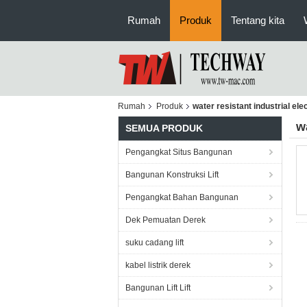
Rumah
Produk
Tentang kita
Rumah
Produk
water resistant industrial ele
w
SEMUA PRODUK
Pengangkat Situs Bangunan
Bangunan Konstruksi Lift
Pengangkat Bahan Bangunan
Dek Pemuatan Derek
suku cadang lift
kabel listrik derek
Bangunan Lift Lift