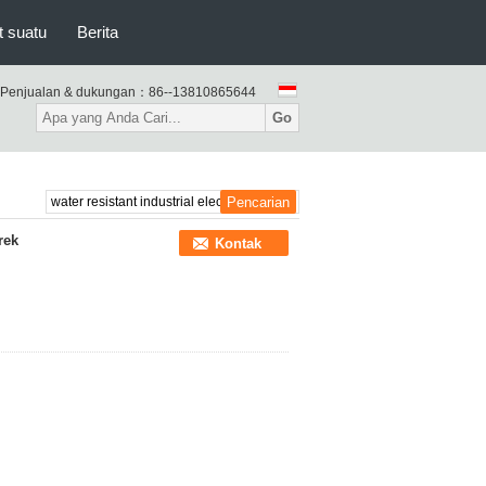
t suatu
Berita
Penjualan & dukungan：
86--13810865644
Go
rek
Kontak