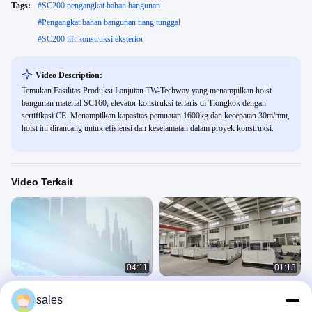
Tags:
#
SC200 pengangkat bahan bangunan
#
Pengangkat bahan bangunan tiang tunggal
#
SC200 lift konstruksi eksterior
Video Description:
Temukan Fasilitas Produksi Lanjutan TW-Techway yang menampilkan hoist
bangunan material SC160, elevator konstruksi terlaris di Tiongkok dengan
sertifikasi CE. Menampilkan kapasitas pemuatan 1600kg dan kecepatan 30m/mnt,
hoist ini dirancang untuk efisiensi dan keselamatan dalam proyek konstruksi.
Video Terkait
04:11
01:18
Situs konstruksi 500m 46m/min
Sand Blasting 5t Crane Loading
sales
Penumpang dan bahan angkat
Deck Untuk Transportasi Bahan